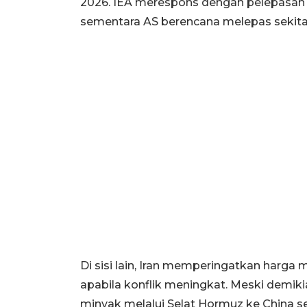
2026. IEA merespons dengan pelepasan ca
sementara AS berencana melepas sekitar 
Di sisi lain, Iran memperingatkan harga
apabila konflik meningkat. Meski demikian
minyak melalui Selat Hormuz ke China se