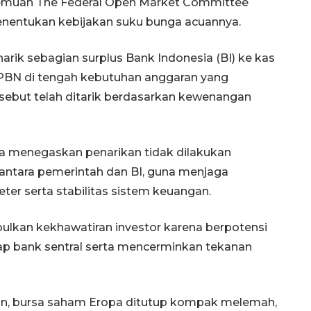
temuan The Federal Open Market Committee
enentukan kebijakan suku bunga acuannya.
arik sebagian surplus Bank Indonesia (BI) ke kas
BN di tengah kebutuhan anggaran yang
disebut telah ditarik berdasarkan kewenangan
a menegaskan penarikan tidak dilakukan
 antara pemerintah dan BI, guna menjaga
er serta stabilitas sistem keuangan.
bulkan kekhawatiran investor karena berpotensi
dap bank sentral serta mencerminkan tekanan
in, bursa saham Eropa ditutup kompak melemah,