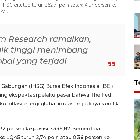
 IHSG ditutup turun 362,71 poin setara 4,57 persen ke
a/YU
om Research ramalkan,
aik tinggi menimbang
bal yang terjadi
T
Gabungan (IHSG) Bursa Efek Indonesia (BEI)
ing ekspektasi pelaku pasar bahwa The Fed
iko inflasi energi global imbas terjadinya konflik
2 persen ke posisi 7.338,82. Sementara,
 LQ45 turun 2,74 poin atau 0,36 persen ke