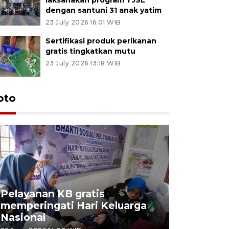
dengan santuni 31 anak yatim
23 July 2026 16:01 WIB
Sertifikasi produk perikanan
gratis tingkatkan mutu
23 July 2026 13:18 WIB
oto
Pelayanan KB gratis
Aksi dam
memperingati Hari Keluarga
Lampung
Nasional
MBG