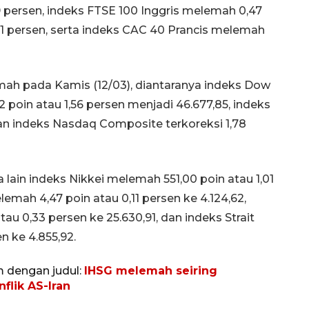
 persen, indeks FTSE 100 Inggris melemah 0,47
1 persen, serta indeks CAC 40 Prancis melemah
mah pada Kamis (12/03), diantaranya indeks Dow
 poin atau 1,56 persen menjadi 46.677,85, indeks
 dan indeks Nasdaq Composite terkoreksi 1,78
a lain indeks Nikkei melemah 551,00 poin atau 1,01
emah 4,47 poin atau 0,11 persen ke 4.124,62,
u 0,33 persen ke 25.630,91, dan indeks Strait
n ke 4.855,92.
m dengan judul:
IHSG melemah seiring
flik AS-Iran