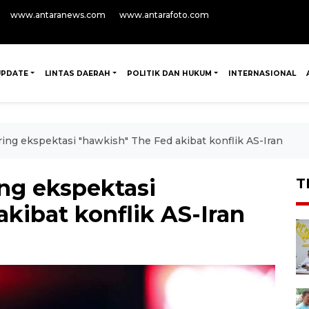
www.antaranews.com
www.antarafoto.com
UPDATE
LINTAS DAERAH
POLITIK DAN HUKUM
INTERNASIONAL
ng ekspektasi "hawkish" The Fed akibat konflik AS-Iran
ng ekspektasi
T
kibat konflik AS-Iran