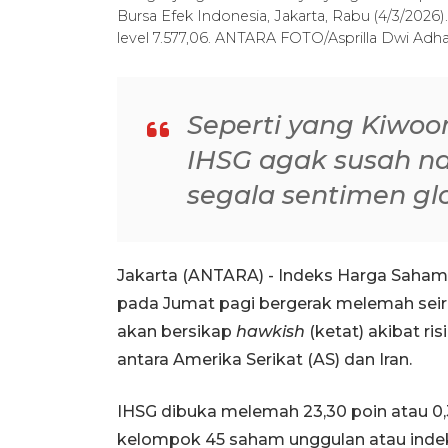
Bursa Efek Indonesia, Jakarta, Rabu (4/3/2026).
level 7.577,06. ANTARA FOTO/Asprilla Dwi Adh
Seperti yang Kiwo
IHSG agak susah n
segala sentimen glo
Jakarta (ANTARA) - Indeks Harga Saham 
pada Jumat pagi bergerak melemah seir
akan bersikap
hawkish
(ketat) akibat ris
antara Amerika Serikat (AS) dan Iran.
IHSG dibuka melemah 23,30 poin atau 0,3
kelompok 45 saham unggulan atau indeks