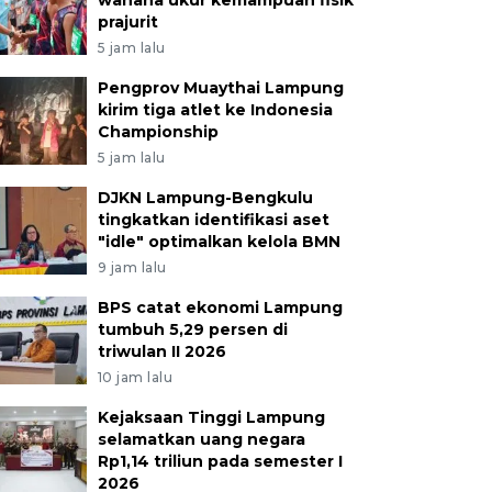
wahana ukur kemampuan fisik
prajurit
5 jam lalu
Pengprov Muaythai Lampung
kirim tiga atlet ke Indonesia
Championship
5 jam lalu
DJKN Lampung-Bengkulu
tingkatkan identifikasi aset
"idle" optimalkan kelola BMN
9 jam lalu
BPS catat ekonomi Lampung
tumbuh 5,29 persen di
triwulan II 2026
10 jam lalu
Kejaksaan Tinggi Lampung
selamatkan uang negara
Rp1,14 triliun pada semester I
2026