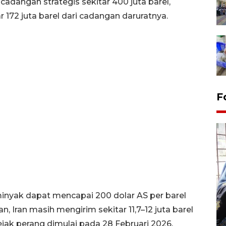
dangan strategis sekitar 400 juta barel,
172 juta barel dari cadangan daruratnya.
F
Tingkat hunian hotel di
 minyak dapat mencapai 200 dolar AS per barel
Lampung naik pada Maret
, Iran masih mengirim sekitar 11,7–12 juta barel
2026
jak perang dimulai pada 28 Februari 2026.