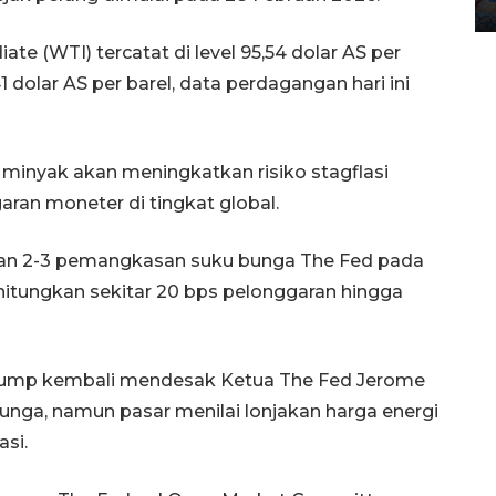
12 May 2026 15:06 WIB
te (WTI) tercatat di level 95,54 dolar AS per
41 dolar AS per barel, data perdagangan hari ini
 minyak akan meningkatkan risiko stagflasi
ran moneter di tingkat global.
an 2-3 pemangkasan suku bunga The Fed pada
hitungkan sekitar 20 bps pelonggaran hingga
Trump kembali mendesak Ketua The Fed Jerome
nga, namun pasar menilai lonjakan harga energi
si.