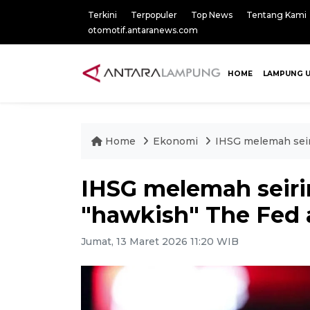
Terkini
Terpopuler
Top News
Tentang Kami
otomotif.antaranews.com
HOME
LAMPUNG 
Home
Ekonomi
IHSG melemah seiri
IHSG melemah seiri
"hawkish" The Fed a
Jumat, 13 Maret 2026 11:20 WIB