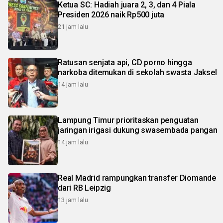
Ketua SC: Hadiah juara 2, 3, dan 4 Piala
Presiden 2026 naik Rp500 juta
21 jam lalu
Ratusan senjata api, CD porno hingga
narkoba ditemukan di sekolah swasta Jaksel
14 jam lalu
Lampung Timur prioritaskan penguatan
jaringan irigasi dukung swasembada pangan
14 jam lalu
Real Madrid rampungkan transfer Diomande
dari RB Leipzig
13 jam lalu