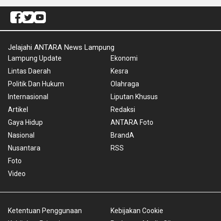
Jelajahi ANTARA News Lampung
Lampung Update
Ekonomi
Lintas Daerah
Kesra
Politik Dan Hukum
Olahraga
Internasional
Liputan Khusus
Artikel
Redaksi
Gaya Hidup
ANTARA Foto
Nasional
BrandA
Nusantara
RSS
Foto
Video
Ketentuan Penggunaan
Kebijakan Cookie