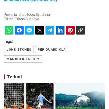
Pewarta : Zaro Ezza Syachniar
Editor :
Triono Subagyo
Tags:
JOHN STONES
PEP GUARDIOLA
MANCHESTER CITY
Terkait