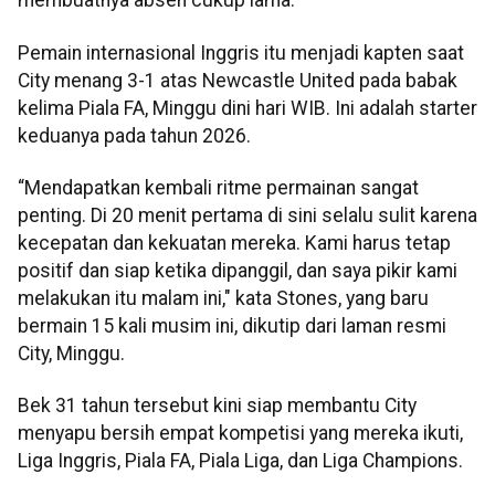
membuatnya absen cukup lama.
Pemain internasional Inggris itu menjadi kapten saat
City menang 3-1 atas Newcastle United pada babak
kelima Piala FA, Minggu dini hari WIB. Ini adalah starter
keduanya pada tahun 2026.
“Mendapatkan kembali ritme permainan sangat
penting. Di 20 menit pertama di sini selalu sulit karena
kecepatan dan kekuatan mereka. Kami harus tetap
positif dan siap ketika dipanggil, dan saya pikir kami
melakukan itu malam ini," kata Stones, yang baru
bermain 15 kali musim ini, dikutip dari laman resmi
City, Minggu.
Bek 31 tahun tersebut kini siap membantu City
menyapu bersih empat kompetisi yang mereka ikuti,
Liga Inggris, Piala FA, Piala Liga, dan Liga Champions.