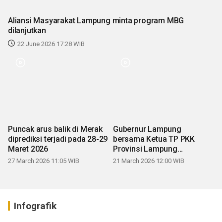
Aliansi Masyarakat Lampung minta program MBG
dilanjutkan
22 June 2026 17:28 WIB
Puncak arus balik di Merak
Gubernur Lampung
diprediksi terjadi pada 28-29
bersama Ketua TP PKK
Maret 2026
Provinsi Lampung
mengucapkan Selamat Hari
27 March 2026 11:05 WIB
21 March 2026 12:00 WIB
Raya Idul Fitri 1447 H
Infografik