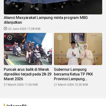
Aliansi Masyarakat Lampung minta program MBG
dilanjutkan
22 June 2026 17:28 WIB
Puncak arus balik di Merak
Gubernur Lampung
diprediksi terjadi pada 28-29
bersama Ketua TP PKK
Maret 2026
Provinsi Lampung
mengucapkan Selamat Hari
27 March 2026 11:05 WIB
21 March 2026 12:00 WIB
Raya Idul Fitri 1447 H