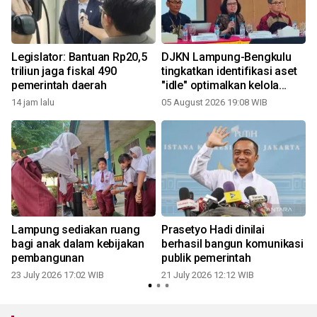
Legislator: Bantuan Rp20,5
DJKN Lampung-Bengkulu
triliun jaga fiskal 490
tingkatkan identifikasi aset
pemerintah daerah
"idle" optimalkan kelola
BMN
14 jam lalu
05 August 2026 19:08 WIB
2
Lampung sediakan ruang
Prasetyo Hadi dinilai
bagi anak dalam kebijakan
berhasil bangun komunikasi
pembangunan
publik pemerintah
23 July 2026 17:02 WIB
21 July 2026 12:12 WIB
1