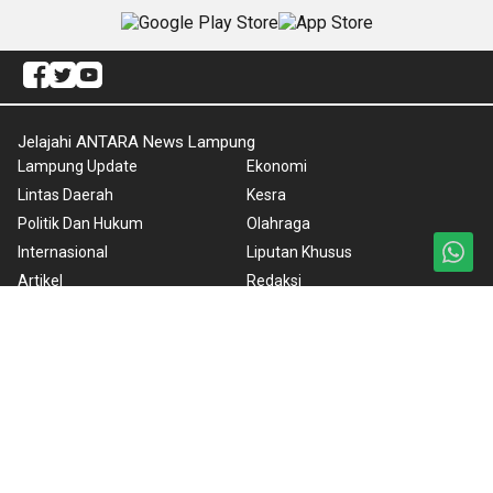
Jelajahi ANTARA News Lampung
Lampung Update
Ekonomi
Lintas Daerah
Kesra
Politik Dan Hukum
Olahraga
Internasional
Liputan Khusus
Artikel
Redaksi
Gaya Hidup
ANTARA Foto
Nasional
BrandA
Nusantara
RSS
Foto
Video