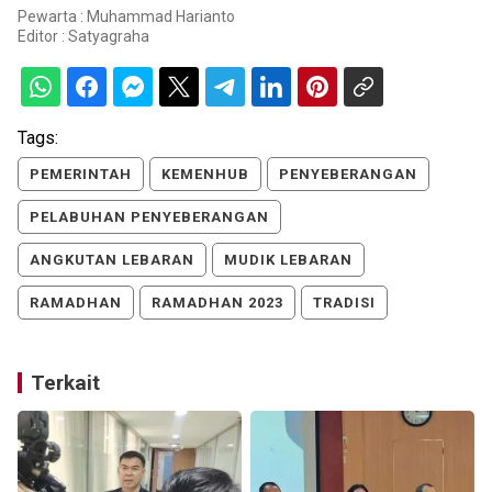
Pewarta : Muhammad Harianto
Editor :
Satyagraha
Tags:
PEMERINTAH
KEMENHUB
PENYEBERANGAN
PELABUHAN PENYEBERANGAN
ANGKUTAN LEBARAN
MUDIK LEBARAN
RAMADHAN
RAMADHAN 2023
TRADISI
Terkait