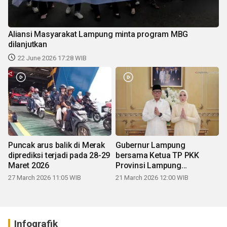
Aliansi Masyarakat Lampung minta program MBG
dilanjutkan
22 June 2026 17:28 WIB
Puncak arus balik di Merak
Gubernur Lampung
diprediksi terjadi pada 28-29
bersama Ketua TP PKK
Maret 2026
Provinsi Lampung
mengucapkan Selamat Hari
27 March 2026 11:05 WIB
21 March 2026 12:00 WIB
Raya Idul Fitri 1447 H
Infografik