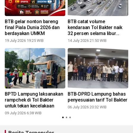
BTB gelar nonton bareng
BTB catat volume
final Piala Dunia 2026 dan
kendaraan Tol Bakter naik
berdayakan UMKM
32 persen selama libur
sekolah
19 July 2026 19:25 WIB
14 July 2026 21:50 WIB
0
BPTD Lampung laksanakan
BTB-DPRD Lampung bahas
S
l
rampchek di Tol Bakter
penyesuaian tarif Tol Bakter
untuk tekan kecelakaan
06 July 2026 20:32 WIB
09 July 2026 6:38 WIB
Berita Terpopuler