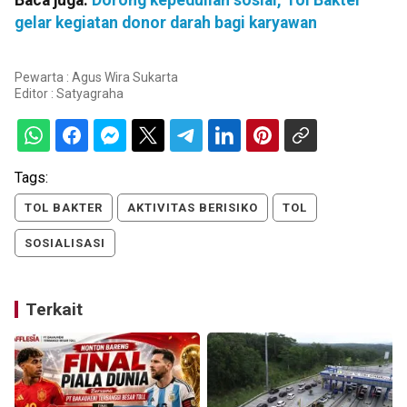
Baca juga:
Dorong kepedulian sosial, Tol Bakter
gelar kegiatan donor darah bagi karyawan
Pewarta : Agus Wira Sukarta
Editor :
Satyagraha
Tags:
TOL BAKTER
AKTIVITAS BERISIKO
TOL
SOSIALISASI
Terkait