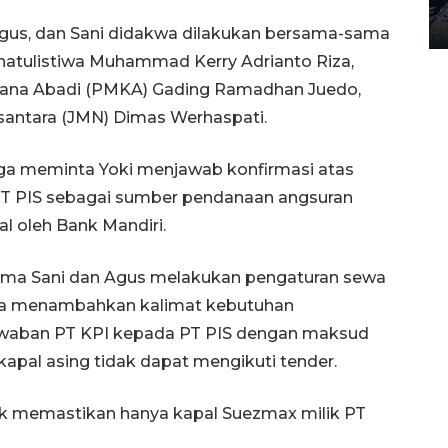
12 May 2026 15:06 WIB
Agus, dan Sani didakwa dilakukan bersama-sama
hatulistiwa Muhammad Kerry Adrianto Riza,
cana Abadi (PMKA) Gading Ramadhan Juedo,
santara (JMN) Dimas Werhaspati.
ga meminta Yoki menjawab konfirmasi atas
PT PIS sebagai sumber pendanaan angsuran
al oleh Bank Mandiri.
ama Sani dan Agus melakukan pengaturan sewa
ra menambahkan kalimat kebutuhan
awaban PT KPI kepada PT PIS dengan maksud
apal asing tidak dapat mengikuti tender.
uk memastikan hanya kapal Suezmax milik PT