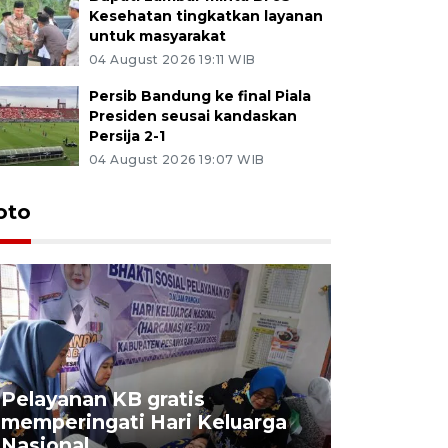
Kesehatan tingkatkan layanan
untuk masyarakat
04 August 2026 19:11 WIB
Persib Bandung ke final Piala
Presiden seusai kandaskan
Persija 2-1
04 August 2026 19:07 WIB
oto
Pelayanan KB gratis
Aksi dam
memperingati Hari Keluarga
Lampung
Nasional
MBG