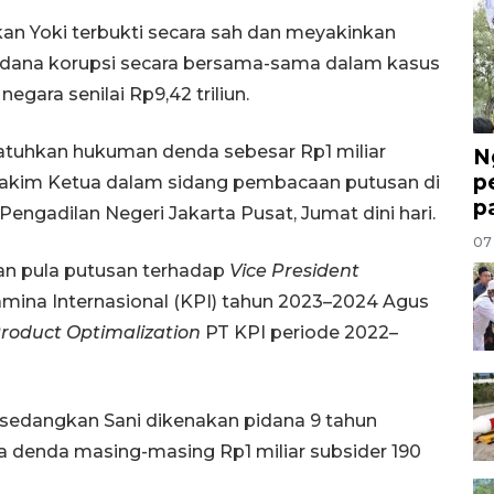
an Yoki terbukti secara sah dan meyakinkan
pidana korupsi secara bersama-sama dalam kasus
gara senilai Rp9,42 triliun.
ijatuhkan hukuman denda sebesar Rp1 miliar
N
p
p Hakim Ketua dalam sidang pembacaan putusan di
p
engadilan Negeri Jakarta Pusat, Jumat dini hari.
07
an pula putusan terhadap
Vice President
amina Internasional (KPI) tahun 2023–2024 Agus
roduct Optimalization
PT KPI periode 2022–
, sedangkan Sani dikenakan pidana 9 tahun
na denda masing-masing Rp1 miliar subsider 190