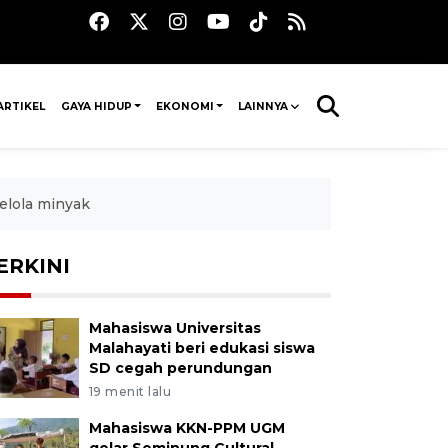
ARTIKEL
GAYA HIDUP
EKONOMI
LAINNYA
kelola minyak
ERKINI
Mahasiswa Universitas
Malahayati beri edukasi siswa
SD cegah perundungan
19 menit lalu
Mahasiswa KKN-PPM UGM