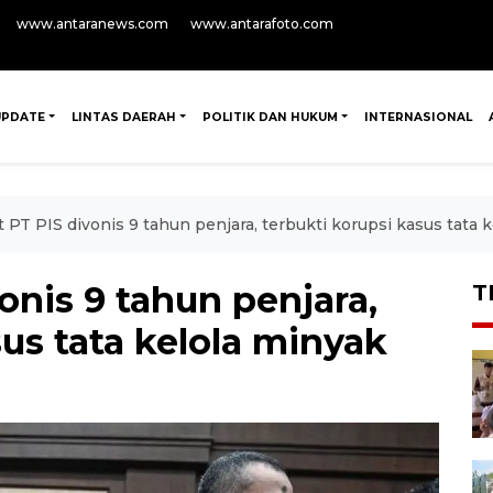
www.antaranews.com
www.antarafoto.com
UPDATE
LINTAS DAERAH
POLITIK DAN HUKUM
INTERNASIONAL
t PT PIS divonis 9 tahun penjara, terbukti korupsi kasus tata 
onis 9 tahun penjara,
T
sus tata kelola minyak