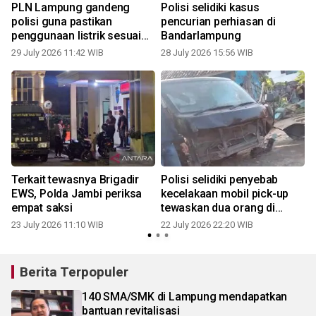
PLN Lampung gandeng
Polisi selidiki kasus
polisi guna pastikan
pencurian perhiasan di
penggunaan listrik sesuai
Bandarlampung
aturan
29 July 2026 11:42 WIB
28 July 2026 15:56 WIB
1
Terkait tewasnya Brigadir
Polisi selidiki penyebab
EWS, Polda Jambi periksa
kecelakaan mobil pick-up
empat saksi
tewaskan dua orang di
Kalianda
23 July 2026 11:10 WIB
22 July 2026 22:20 WIB
0
Berita Terpopuler
140 SMA/SMK di Lampung mendapatkan
bantuan revitalisasi