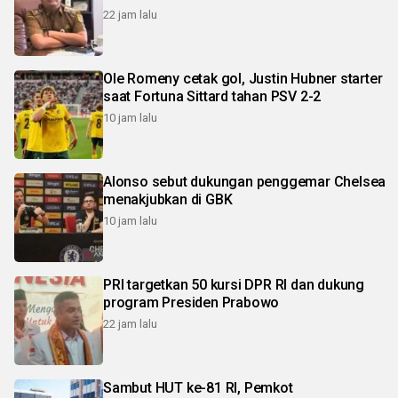
22 jam lalu
Ole Romeny cetak gol, Justin Hubner starter
saat Fortuna Sittard tahan PSV 2-2
10 jam lalu
Alonso sebut dukungan penggemar Chelsea
menakjubkan di GBK
10 jam lalu
PRI targetkan 50 kursi DPR RI dan dukung
program Presiden Prabowo
22 jam lalu
Sambut HUT ke-81 RI, Pemkot