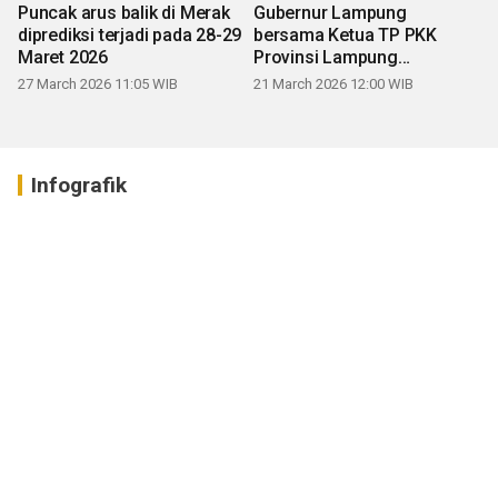
Puncak arus balik di Merak
Gubernur Lampung
diprediksi terjadi pada 28-29
bersama Ketua TP PKK
Maret 2026
Provinsi Lampung
mengucapkan Selamat Hari
27 March 2026 11:05 WIB
21 March 2026 12:00 WIB
Raya Idul Fitri 1447 H
Infografik