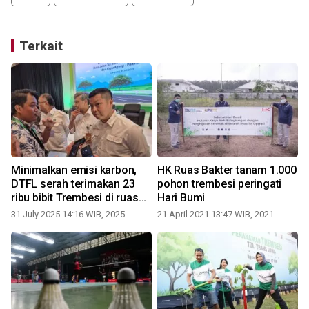
Terkait
Minimalkan emisi karbon,
HK Ruas Bakter tanam 1.000
DTFL serah terimakan 23
pohon trembesi peringati
ribu bibit Trembesi di ruas
Hari Bumi
Tol Trans Sumatera
31 July 2025 14:16 WIB, 2025
21 April 2021 13:47 WIB, 2021
1