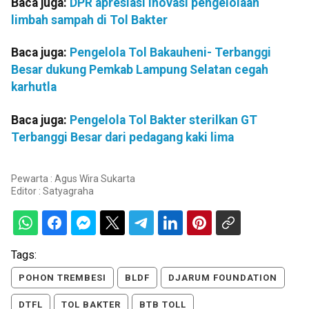
Baca juga:
DPR apresiasi inovasi pengelolaan
limbah sampah di Tol Bakter
Baca juga:
Pengelola Tol Bakauheni- Terbanggi
Besar dukung Pemkab Lampung Selatan cegah
karhutla
Baca juga:
Pengelola Tol Bakter sterilkan GT
Terbanggi Besar dari pedagang kaki lima
Pewarta : Agus Wira Sukarta
Editor :
Satyagraha
Tags:
POHON TREMBESI
BLDF
DJARUM FOUNDATION
DTFL
TOL BAKTER
BTB TOLL