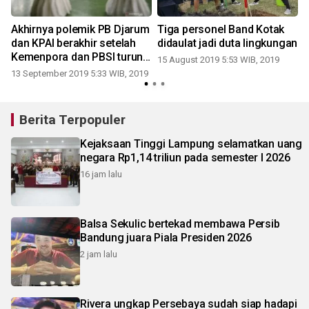
Akhirnya polemik PB Djarum
Tiga personel Band Kotak
dan KPAI berakhir setelah
didaulat jadi duta lingkungan
Kemenpora dan PBSI turun
15 August 2019 5:53 WIB, 2019
tangan
13 September 2019 5:33 WIB, 2019
0
Berita Terpopuler
Kejaksaan Tinggi Lampung selamatkan uang
negara Rp1,14 triliun pada semester I 2026
16 jam lalu
Balsa Sekulic bertekad membawa Persib
Bandung juara Piala Presiden 2026
2 jam lalu
Rivera ungkap Persebaya sudah siap hadapi