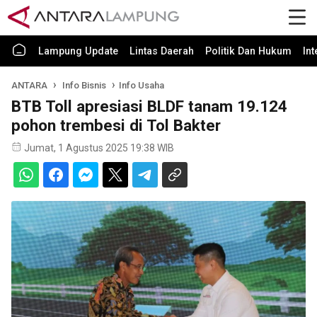
Lampung Update
Lintas Daerah
Politik Dan Hukum
In
ANTARA
Info Bisnis
Info Usaha
BTB Toll apresiasi BLDF tanam 19.124
pohon trembesi di Tol Bakter
Jumat, 1 Agustus 2025 19:38 WIB