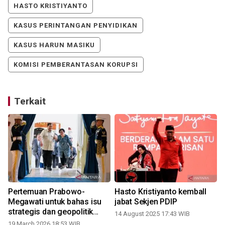
HASTO KRISTIYANTO
KASUS PERINTANGAN PENYIDIKAN
KASUS HARUN MASIKU
KOMISI PEMBERANTASAN KORUPSI
Terkait
Pertemuan Prabowo-
Hasto Kristiyanto kembalI
Megawati untuk bahas isu
jabat Sekjen PDIP
strategis dan geopolitik
14 August 2025 17:43 WIB
global
19 March 2026 18:53 WIB