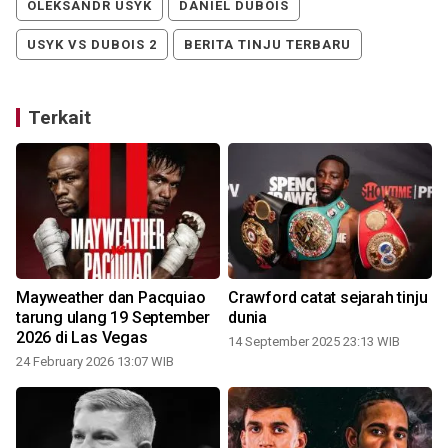
OLEKSANDR USYK
DANIEL DUBOIS
USYK VS DUBOIS 2
BERITA TINJU TERBARU
Terkait
Mayweather dan Pacquiao
Crawford catat sejarah tinju
tarung ulang 19 September
dunia
a
2026 di Las Vegas
14 September 2025 23:13 WIB
24 February 2026 13:07 WIB