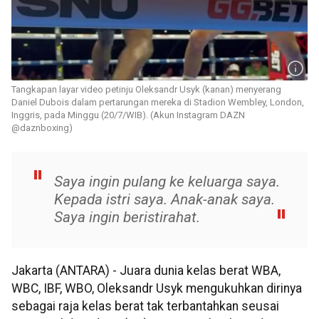
Tangkapan layar video petinju Oleksandr Usyk (kanan) menyerang
Daniel Dubois dalam pertarungan mereka di Stadion Wembley, London,
Inggris, pada Minggu (20/7/WIB). (Akun Instagram DAZN
@daznboxing)
Saya ingin pulang ke keluarga saya.
Kepada istri saya. Anak-anak saya.
Saya ingin beristirahat.
Jakarta (ANTARA) - Juara dunia kelas berat WBA,
WBC, IBF, WBO, Oleksandr Usyk mengukuhkan dirinya
sebagai raja kelas berat tak terbantahkan seusai