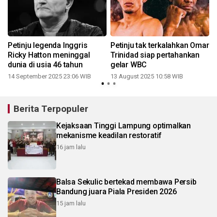
Petinju legenda Inggris
Petinju tak terkalahkan Omar
Ricky Hatton meninggal
Trinidad siap pertahankan
d
dunia di usia 46 tahun
gelar WBC
2
14 September 2025 23:06 WIB
13 August 2025 10:58 WIB
Berita Terpopuler
Kejaksaan Tinggi Lampung optimalkan
mekanisme keadilan restoratif
16 jam lalu
Balsa Sekulic bertekad membawa Persib
Bandung juara Piala Presiden 2026
15 jam lalu