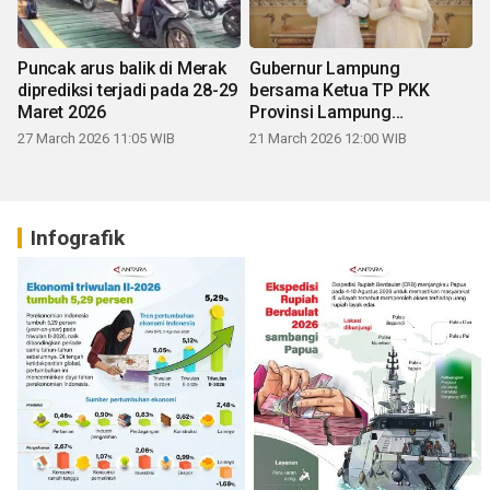
Puncak arus balik di Merak
Gubernur Lampung
diprediksi terjadi pada 28-29
bersama Ketua TP PKK
Maret 2026
Provinsi Lampung
mengucapkan Selamat Hari
27 March 2026 11:05 WIB
21 March 2026 12:00 WIB
Raya Idul Fitri 1447 H
Infografik