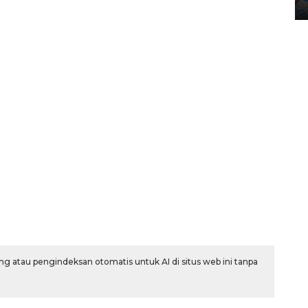
12 May 2026 15:06 WIB
g atau pengindeksan otomatis untuk AI di situs web ini tanpa