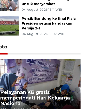
untuk masyarakat
04 August 2026 19:11 WIB
Persib Bandung ke final Piala
Presiden seusai kandaskan
Persija 2-1
04 August 2026 19:07 WIB
oto
Pelayanan KB gratis
Aksi dam
memperingati Hari Keluarga
Lampung
Nasional
MBG