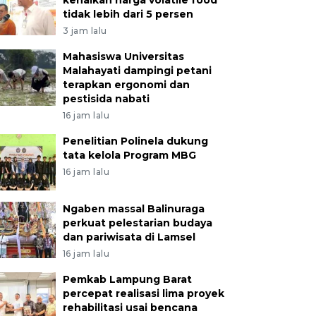
kenaikan harga volatile food
tidak lebih dari 5 persen
3 jam lalu
Mahasiswa Universitas
Malahayati dampingi petani
terapkan ergonomi dan
pestisida nabati
16 jam lalu
Penelitian Polinela dukung
tata kelola Program MBG
16 jam lalu
Ngaben massal Balinuraga
perkuat pelestarian budaya
dan pariwisata di Lamsel
16 jam lalu
Pemkab Lampung Barat
percepat realisasi lima proyek
rehabilitasi usai bencana