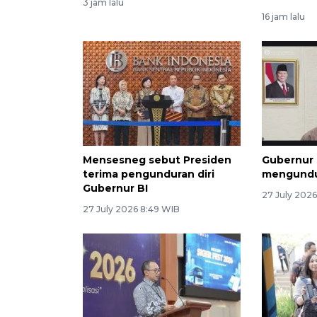
3 jam lalu
16 jam lalu
Mensesneg sebut Presiden
Gubernur 
terima pengunduran diri
mengundur
Gubernur BI
27 July 2026
27 July 2026 8:49 WIB