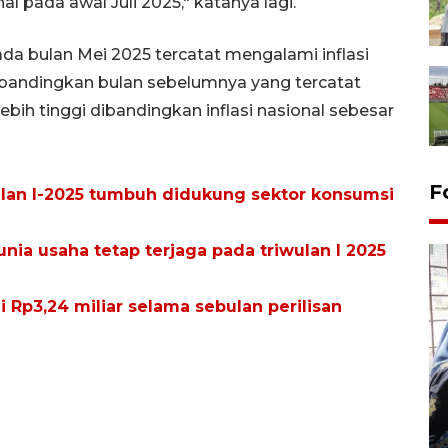
l pada awal Juli 2025," katanya lagi.
da bulan Mei 2025 tercatat mengalami inflasi
 dibandingkan bulan sebelumnya yang tercatat
lebih tinggi dibandingkan inflasi nasional sebesar
F
lan I-2025 tumbuh didukung sektor konsumsi
unia usaha tetap terjaga pada triwulan I 2025
i Rp3,24 miliar selama sebulan perilisan
Tingkat hunian hotel di
Lampung naik pada Maret
2026