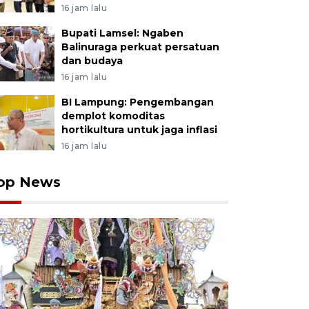
16 jam lalu
Bupati Lamsel: Ngaben
Balinuraga perkuat persatuan
dan budaya
16 jam lalu
BI Lampung: Pengembangan
demplot komoditas
hortikultura untuk jaga inflasi
16 jam lalu
op News