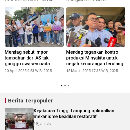
Mendag sebut impor
Mendag tegaskan kontrol
tambahan dari AS tak
produksi Minyakita untuk
ganggu swasembada
cegah kecurangan terulang
pangan
20 April 2025 9:53 WIB, 2025
15 March 2025 17:38 WIB, 2025
Berita Terpopuler
Kejaksaan Tinggi Lampung optimalkan
mekanisme keadilan restoratif
19 jam lalu