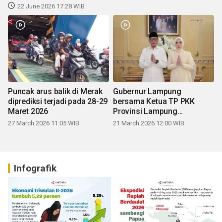
22 June 2026 17:28 WIB
Puncak arus balik di Merak
Gubernur Lampung
diprediksi terjadi pada 28-29
bersama Ketua TP PKK
Maret 2026
Provinsi Lampung
mengucapkan Selamat Hari
27 March 2026 11:05 WIB
21 March 2026 12:00 WIB
Raya Idul Fitri 1447 H
Infografik