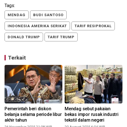
Tags:
MENDAG
BUDI SANTOSO
INDONESIA AMERIKA SERIKAT
TARIF RESIPROKAL
DONALD TRUMP
TARIF TRUMP
Terkait
Pemerintah beri diskon
Mendag sebut pakaian
belanja selama periode libur
bekas impor rusak industri
akhir tahun
tekstil dalam negeri
26 November 2025 21:08 WIB
20 August 2025 6:04 WIB