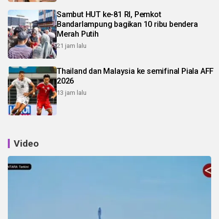
Sambut HUT ke-81 RI, Pemkot
Bandarlampung bagikan 10 ribu bendera
Merah Putih
21 jam lalu
Thailand dan Malaysia ke semifinal Piala AFF
2026
13 jam lalu
Video