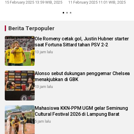
15 February 2025 13:59 WIB, 2025
11 February 2025 11:01 WIB, 2025
3
Berita Terpopuler
Ole Romeny cetak gol, Justin Hubner starter
saat Fortuna Sittard tahan PSV 2-2
13 jam lalu
Alonso sebut dukungan penggemar Chelsea
menakjubkan di GBK
13 jam lalu
Mahasiswa KKN-PPM UGM gelar Seminung
Cultural Festival 2026 di Lampung Barat
5 jam lalu