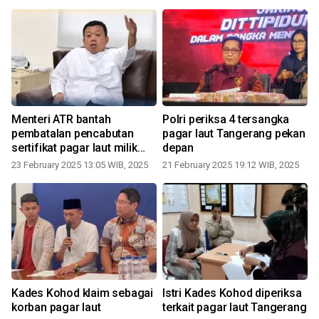
Menteri ATR bantah
Polri periksa 4 tersangka
pembatalan pencabutan
pagar laut Tangerang pekan
sertifikat pagar laut milik
depan
Aguan
23 February 2025 13:05 WIB, 2025
21 February 2025 19:12 WIB, 2025
1
Kades Kohod klaim sebagai
Istri Kades Kohod diperiksa
korban pagar laut
terkait pagar laut Tangerang