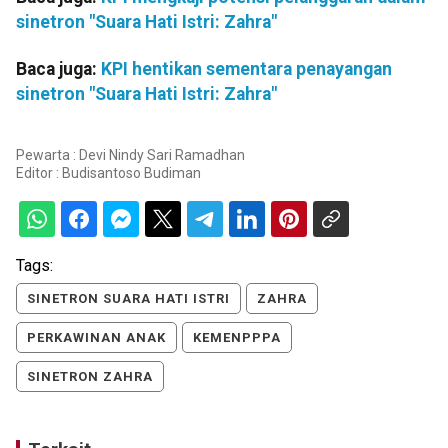
sinetron "Suara Hati Istri: Zahra"
Baca juga:
KPI hentikan sementara penayangan
sinetron "Suara Hati Istri: Zahra"
Pewarta : Devi Nindy Sari Ramadhan
Editor :
Budisantoso Budiman
Tags:
SINETRON SUARA HATI ISTRI
ZAHRA
PERKAWINAN ANAK
KEMENPPPA
SINETRON ZAHRA