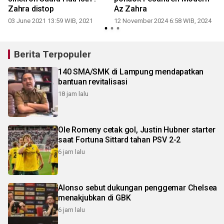
Zahra distop
Az Zahra
03 June 2021 13:59 WIB, 2021
12 November 2024 6:58 WIB, 2024
1
Berita Terpopuler
140 SMA/SMK di Lampung mendapatkan
bantuan revitalisasi
18 jam lalu
Ole Romeny cetak gol, Justin Hubner starter
saat Fortuna Sittard tahan PSV 2-2
6 jam lalu
Alonso sebut dukungan penggemar Chelsea
menakjubkan di GBK
6 jam lalu