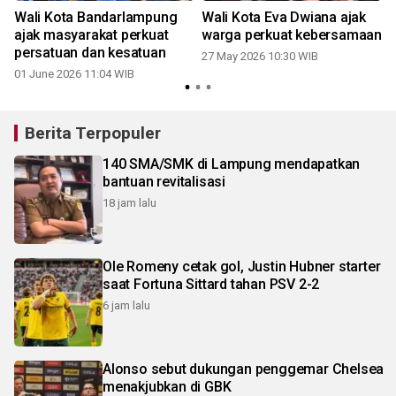
Wali Kota Bandarlampung
Wali Kota Eva Dwiana ajak
ajak masyarakat perkuat
warga perkuat kebersamaan
persatuan dan kesatuan
27 May 2026 10:30 WIB
01 June 2026 11:04 WIB
2
Berita Terpopuler
140 SMA/SMK di Lampung mendapatkan
bantuan revitalisasi
18 jam lalu
Ole Romeny cetak gol, Justin Hubner starter
saat Fortuna Sittard tahan PSV 2-2
6 jam lalu
Alonso sebut dukungan penggemar Chelsea
menakjubkan di GBK