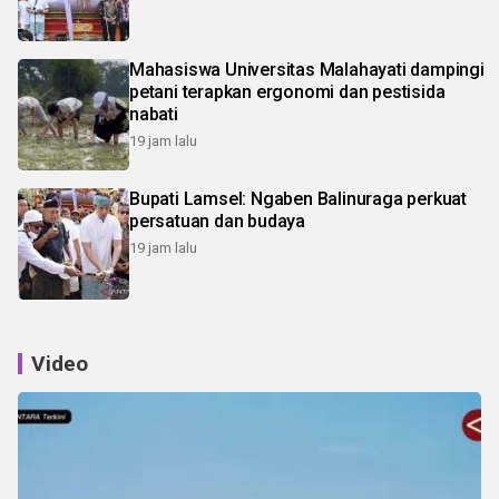
Mahasiswa Universitas Malahayati dampingi
petani terapkan ergonomi dan pestisida
nabati
19 jam lalu
Bupati Lamsel: Ngaben Balinuraga perkuat
persatuan dan budaya
19 jam lalu
Video