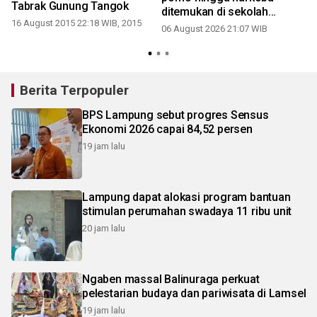
Tabrak Gunung Tangok
ditemukan di sekolah
16 August 2015 22:18 WIB, 2015
swasta Jaksel
06 August 2026 21:07 WIB
Berita Terpopuler
BPS Lampung sebut progres Sensus
Ekonomi 2026 capai 84,52 persen
19 jam lalu
Lampung dapat alokasi program bantuan
stimulan perumahan swadaya 11 ribu unit
20 jam lalu
Ngaben massal Balinuraga perkuat
pelestarian budaya dan pariwisata di Lamsel
19 jam lalu