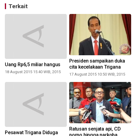
Terkait
Presiden sampaikan duka
Uang Rp6,5 miliar hangus
cita kecelakaan Trigana
18 August 2015 15:40 WIB, 2015
17 August 2015 10:50 WIB, 2015
Ratusan senjata api, CD
Pesawat Trigana Diduga
n
porno hingga narkoba